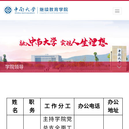
学院领导
姓
职
办公
工 作 分 工
办公电话
名
务
地址
主持学院党
总支全面工