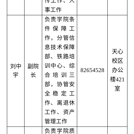
传工作、人
事工作
负责学院条
件保障工
作，分管信
息技术保障
天心
部、铁路培
校区
训中心、综
刘中
副院
82654528
办公
宇
长
合培训三
楼421
部
，协管
安
室
全稳定工
作、离退休
工作、资产
管理工作
负责学院质